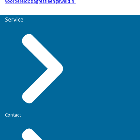
voorbereidopagressieengeweld.nl
maken en doen, doen wij in overleg met de
organisaties zelf. En de organisaties zijn ook heel
transparant in wat zij willen delen... waar ook
Service
andere organisaties weer profijt van kunnen
hebben in hun aanpak. En drie: Wij hebben in
onze stuurgroep een vertegenwoordiging op hoog
managementniveau... en dat geeft de urgentie,
maar ook het draagvlak aan dat het belangrijk is
dat we hiermee aan de slag zijn. Heb je dan nog
een gouden tip voor andere organisaties die net
als jullie aan de slag willen hiermee?
Ik denk dat de gouden tip is: Je bent niet alleen als
organisatie. Naast ons programma, zijn er ook
andere programma's. En we hoeven niet het wiel
Contact
overal opnieuw uit te vinden, dus maak vooral
gebruik... van wat andere organisaties maken.
Ook onze producten zijn daarvoor beschikbaar.