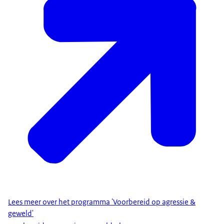
kanalen waarvan je liever niet hebt dat
kwaadwillenden dat zien. Daarvoor hebben we de
handreiking ‘Veilig online’ gemaakt. En wij zetten
in op kennis en onderzoek. Dat wil zeggen dat we
ook de wetenschappelijke kennis... die wordt
opgedaan eigenlijk doorvertalen naar de praktijk.
Klinkt voor mij als een goed doordachte en
gedegen aanpak, Annemarie. Wat zou je andere
organisaties mee willen geven? Wat kunnen zij van
jullie aanpak leren?
Nou, dank voor het compliment.
Ik denk dat bij ons drie elementen goed gewerkt
hebben. Eén: Er was urgentie, dus de organisaties
kwamen echt met een hulpvraag bij ons. Twee: Ik
denk dat we een heel goede samenwerking
Lees meer over het programma 'Voorbereid op agressie &
hebben met de organisaties. Dus alles wat wij
geweld'