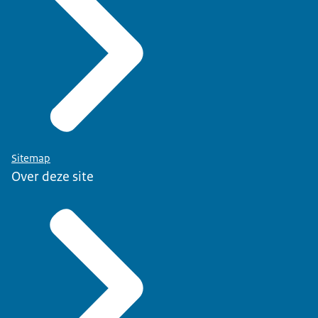
Doe er je voordeel mee. -Goed om te horen,
Annemarie. En waar kunnen de kijkers die aan de
slag willen, net als jullie... de handreikingen, de
Baseline en meer informatie over jullie programma
vinden?
Wij hebben ook een website:
voorbereidopagressieengeweld.nl. Daar komen
ook onze producten te staan. Daar is ook een link
Sitemap
naar al onze contactgegevens. Dus, de uitnodiging
Over deze site
om vooral bij ons op de lijn te komen. Dank je wel,
Annemarie, voor deze heldere toelichting. En voor
de kijker thuis: agressie hoort nooit bij het werk.
Dus ga aan de slag met alle informatie die je
vandaag van ons hebt gekregen... want alleen
samen werken we aan een veilige publieke
dienstverlening.