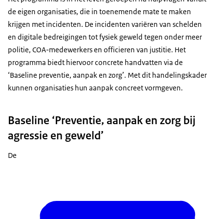
het belangrijk om een norm te stellen?
de eigen organisaties, die in toenemende mate te maken
Een norm stellen is belangrijk, omdat je daarmee
krijgen met incidenten. De incidenten variëren van schelden
ook het signaal geeft richting je medewerkers...
en digitale bedreigingen tot fysiek geweld tegen onder meer
dat agressie en geweld nooit acceptabel is in je
politie, COA-medewerkers en officieren van justitie. Het
werk. En het helpt medewerkers, en die voelen
programma biedt hiervoor concrete handvatten via de
zich ook gesteund om eerder... een melding te
‘Baseline preventie, aanpak en zorg’. Met dit handelingskader
maken als een dergelijk incident plaatsvindt. En
kunnen organisaties hun aanpak concreet vormgeven.
verder is het belangrijk om deze norm uiteraard te
communiceren naar de doelgroepen van je
Baseline ‘Preventie, aanpak en zorg bij
organisaties, omdat zij dan ook weten op het
agressie en geweld’
moment dat de norm wordt overschreden... dat de
organisatie ook hierop gaat acteren, dus dat er
De
consequenties zullen volgen. Het is dus belangrijk
om voor medewerkers en de doelgroepen de
norm helder en duidelijk uit te stralen... hoe helpt
het programma daarbij?
Als programma zijn we gestart met het ontwerpen