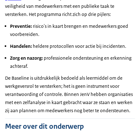
overigens expliciet een lerend instrument. Het is
veiligheid van medewerkers met een publieke taak te
voor ons binnen Justitie dus geen controlerend
versterken. Het programma richt zich op drie pijlers:
instrument. Echt bedoeld om als eigen organisatie
een stapje bij te zetten in de aanpak van agressie
Preventie:
risico's in kaart brengen en medewerkers goed
en geweld. En wat is de kern van de Baseline,
voorbereiden.
Annemarie?
Handelen:
heldere protocollen voor actie bij incidenten.
De Baseline gaat over drie fases. De fase
Zorg en nazorg:
professionele ondersteuning en erkenning
‘Preventie’, dat betekent dat je goed bewust moet
achteraf.
zijn van de risico's die je loopt als organisatie... en
dat je daar mitigerende maatregelen op neemt en
De Baseline is uitdrukkelijk bedoeld als leermiddel om de
dat je je medewerkers goed voorbereidt.
werkgeversrol te versterken; het is geen instrument voor
verantwoording of controle. Binnen JenV hebben organisaties
De tweede fase gaat over ‘Hoe handel je bij een
met een zelfanalyse in kaart gebracht waar ze staan en werken
incident’... en dat medewerkers goed weten op
zij aan plannen om medewerkers nog beter te ondersteunen.
dat moment wat ze moeten doen. Zowel,
bijvoorbeeld, reageren richting de dader, maar
Meer over dit onderwerp
ook een melding maken van het agressie-incident.
En als laatste fase gaat het over ‘Zorg en nazorg’.