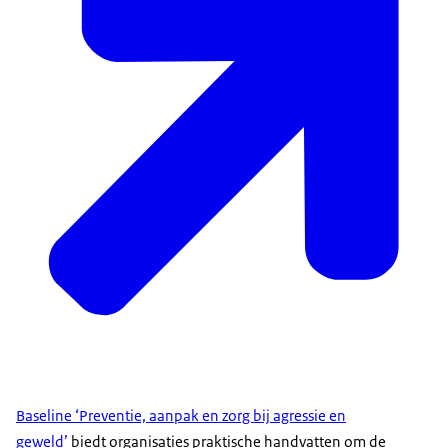
van een handelingsperspectief voor werkgevers.
Dat heeft zich geresulteerd in de ‘Baseline
preventie, aanpak en zorg bij agressie en geweld’.
Hierin staat een normenkader voor werkgevers.
Wat heb ik idealiter in te richten om deze aanpak
van werkgevers goed in te vullen?
En wat leuk is, is dat nu elke organisatie die...
burgercontacten heeft bij Justitie en Veiligheid en
Asiel en Migratie... zelfevaluatie heeft ingevuld om
te kijken, hoe staan wij tegenover deze norm?
Wat hebben wij wel op orde en waarop zouden wij
nog een tandje bij moeten zetten?
En waar ze een tandje bij moeten zetten hebben ze
een plan van aanpak gemaakt... om die
Baseline ‘Preventie, aanpak en zorg bij agressie en
verbeteringen in gang te zetten. Deze Baseline is
geweld’
biedt organisaties praktische handvatten om de