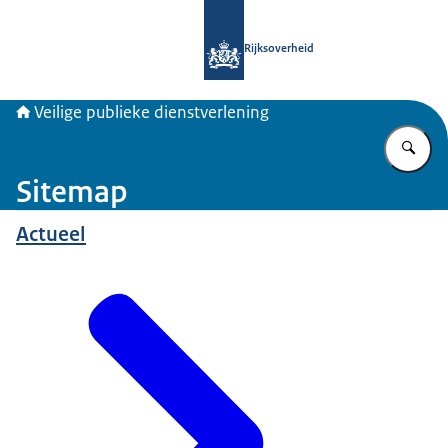
Naar de homepage van Veiligepublie
Rijksoverheid
Veilige publieke dienstverlening
Vu
Sitemap
Actueel