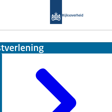
Naar de homepage van Veiligepubliek
Rijksoverheid
stverlening