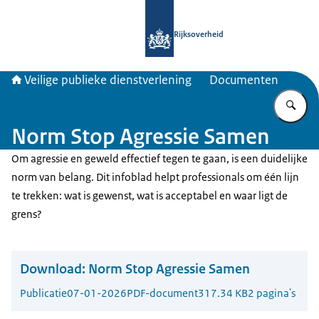
Naar de homepage van Veiligepublie
Rijksoverheid
Veilige publieke dienstverlening
Documenten
Vu
Norm Stop Agressie Samen
Om agressie en geweld effectief tegen te gaan, is een duidelijke
norm van belang. Dit infoblad helpt professionals om één lijn
te trekken: wat is gewenst, wat is acceptabel en waar ligt de
grens?
Download:
Norm Stop Agressie Samen
Publicatie
07-01-2026
PDF-document
317.34 KB
2 pagina's