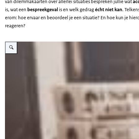
van dilemmakaarten over allerlei situaties bespreken jullie wat
ac
is, wat een
bespreekgeval
is en welk gedrag
écht niet kan
. Telken
erom: hoe ervaar en beoordeel je een situatie? En hoe kun je hier
reageren?
Vergroot afbeelding Adviseurs veilige publieke dienstverlening spelen sa