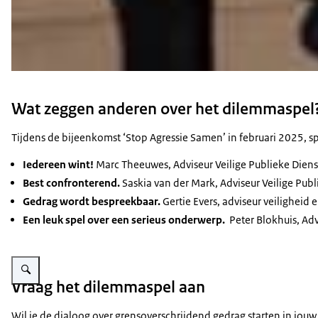
Wat zeggen anderen over het dilemmaspel
Tijdens de bijeenkomst ‘Stop Agressie Samen’ in februari 2025, sp
Iedereen wint!
Marc Theeuwes, Adviseur Veilige Publieke Dienst
Best confronterend.
Saskia van der Mark, Adviseur Veilige Publ
Gedrag wordt bespreekbaar.
Gertie Evers, adviseur veilighei
Een leuk spel over een serieus onderwerp.
Peter Blokhuis, Adv
Vergroot afbeelding Kaarten uit het dilemmaspel normoverschrijdend gedra
Vraag het dilemmaspel aan
Wil je de dialoog over grensoverschrijdend gedrag starten in jouw o