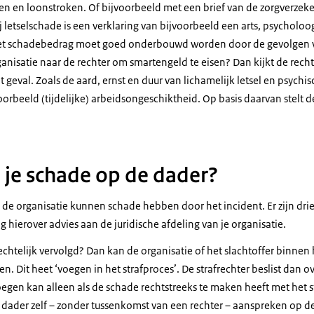
 en loonstroken. Of bijvoorbeeld met een brief van de zorgverzeke
 letselschade is een verklaring van bijvoorbeeld een arts, psycholoog
Het schadebedrag moet goed onderbouwd worden door de gevolgen va
rganisatie naar de rechter om smartengeld te eisen? Dan kijkt de rech
eval. Zoals de aard, ernst en duur van lichamelijk letsel en psychi
orbeeld (tijdelijke) arbeidsongeschiktheid. Op basis daarvan stelt d
 je schade op de dader?
ls de organisatie kunnen schade hebben door het incident. Er zijn d
g hierover advies aan de juridische afdeling van je organisatie.
echtelijk vervolgd? Dan kan de organisatie of het slachtoffer binnen 
. Dit heet ‘voegen in het strafproces’. De strafrechter beslist dan o
gen kan alleen als de schade rechtstreeks te maken heeft met het st
 dader zelf – zonder tussenkomst van een rechter – aanspreken op de