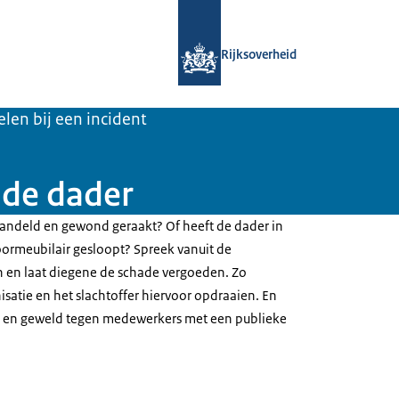
Naar de homepage van Veiligepubliek
Rijksoverheid
len bij een incident
 de dader
andeld en gewond geraakt? Of heeft de dader in
oormeubilair gesloopt? Spreek vanuit de
n en laat diegene de schade vergoeden. Zo
satie en het slachtoffer hiervoor opdraaien. En
ie en geweld tegen medewerkers met een publieke