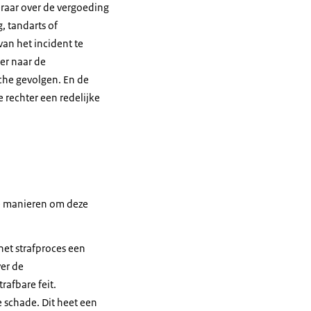
raar over de vergoeding
, tandarts of
n het incident te
ter naar de
sche gevolgen. En de
e rechter een redelijke
rie manieren om deze
het strafproces een
ver de
rafbare feit.
 schade. Dit heet een