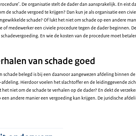
rocedure’. De organisatie stelt de dader dan aansprakelijk. En eist d
 om de schade vergoed te krijgen? Dan kun je als organisatie een civi
ingewikkelde schade? Of lukt het niet om schade op een andere mani
e of medewerker een civiele procedure tegen de dader beginnen. De 
 schadevergoeding. En wie de kosten van de procedure moet betale
erhalen van schade goed
an schade belegd is bij een daarvoor aangewezen afdeling binnen de 
o-afdeling. Hierdoor voelen het slachtoffer en de leidinggevende zi
t het niet om de schade te verhalen op de dader? En dekt de verzeker
p een andere manier een vergoeding kan krijgen. De juridische afdeli