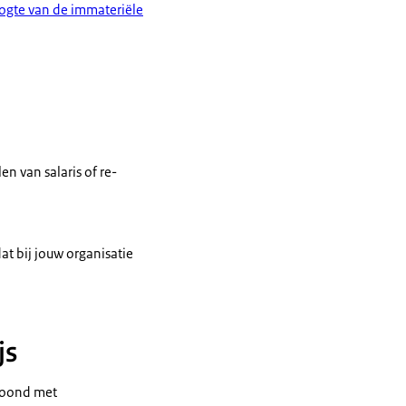
oogte van de immateriële
n van salaris of re-
at bij jouw organisatie
js
etoond met